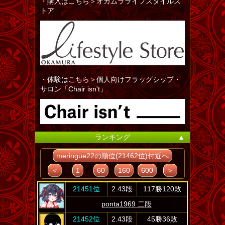
・購入はこちら＞オカムラライフスタイルス
トア
・体験はこちら＞個人向けフラッグシップ・
サロン「Chair isn't」
ランキング
▲
meringue22の順位(21462位)付近へ
＜
1
60
160
600
＞
21451位
2.43段
117勝120敗
ponta1969 二段
21452位
2.43段
45勝36敗