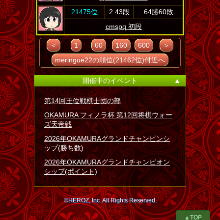
21475位
2.43段
64勝60敗
cmspq 初段
＜
1
60
160
600
＞
meringue22の順位(21462位)付近へ
開催中のイベント
▲
第14回王位戦棋士団の部
OKAMURA フィノラ杯 第12回将棋ウォー
ズ天帝戦
2026年OKAMURAグランドチャンピンシ
ップ(勝ち数)
2026年OKAMURAグランドチャンピオン
シップ(ポイント)
©HEROZ, Inc. All Rights Reserved.
▲TOP