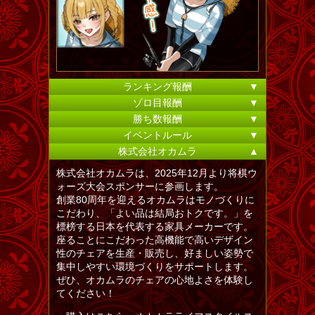
ランキング報酬
▼
ゾロ目報酬
▼
勝ち数報酬
▼
イベントルール
▼
株式会社オカムラ
▲
株式会社オカムラは、2025年12月より将棋ウ
ォーズ大会スポンサーに参画します。
創業80周年を迎えるオカムラはモノづくりに
こだわり、「よい品は結局おトクです。」を
標榜する日本を代表する家具メーカーです。
座ることにこだわった高機能で高いデザイン
性のチェアを生産・販売し、好ましい姿勢で
集中しやすい環境づくりをサポートします。
ぜひ、オカムラのチェアの心地よさを体験し
てください！