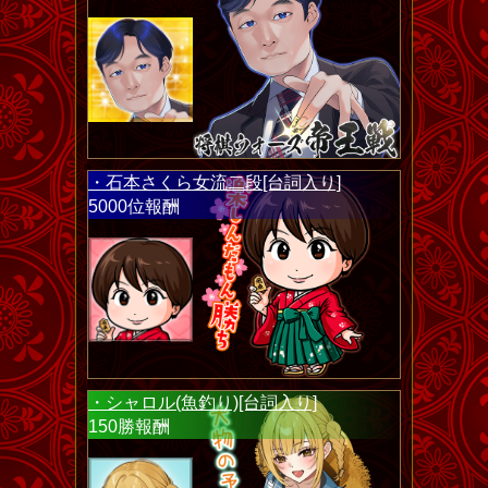
・石本さくら女流二段[台詞入り]
5000位報酬
・シャロル(魚釣り)[台詞入り]
150勝報酬