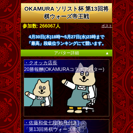
OKAMURA ソリスト杯 第13回将
棋ウォーズ帝王戦
ポスト
参加数: 266067人
4月30日(木)18時〜5月27日(水)23時まで
「最高」段級位ランキングにて競います。
アバター詳細
▲
・クオッカ店長
20勝報酬(OKAMURAコラボアバター)
・佐藤和俊七段[称号付き]
「第13回将棋ウォーズ帝王」