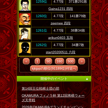
1259位
4.77段
371勝291敗
Gaina1231 四段
1260位
4.77段
141勝79敗
zeemee 四段
1261位
4.77段
38勝34敗
arikun0403 五段
1262位
4.77段
34勝7敗
start20200511 六段
＜
1
50
160
500
＞
kjkjppの順位(91189位)付近へ
開催中のイベント
▲
第14回王位戦棋士団の部
OKAMURA フィノラ杯 第12回将棋ウォー
ズ天帝戦
2026年OKAMURAグランドチャンピンシ