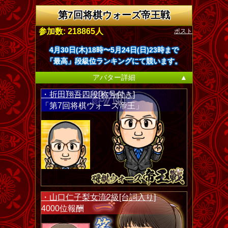
第7回将棋ウォーズ帝王戦
ポスト
参加数: 218865人
4月30日(木)18時〜5月24日(日)23時まで
「最高」段級位ランキングにて競います。
アバター詳細
▲
・折田翔吾四段[称号付き]
「第7回将棋ウォーズ帝王」
・山口仁子梨女流2級[台詞入り]
4000位報酬