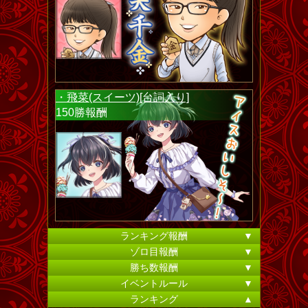
・飛菜(スイーツ)[台詞入り]
150勝報酬
ランキング報酬
▼
ゾロ目報酬
▼
勝ち数報酬
▼
イベントルール
▼
ランキング
▲