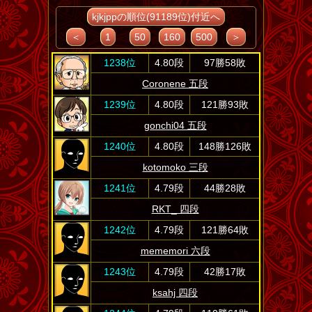
kjkjppの順位(91189位)付近へ
＜
1
50
160
500
＞
1238位
4.80段
97勝58敗
Coronene 五段
1239位
4.80段
121勝93敗
gonchi04 五段
1240位
4.80段
148勝126敗
kotomoko 三段
1241位
4.79段
44勝28敗
RKT_ 四段
1242位
4.79段
121勝64敗
mememori 六段
1243位
4.79段
42勝17敗
ksahj 四段