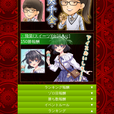
・飛菜(スイーツ)[台詞入り]
150勝報酬
ランキング報酬
▼
ゾロ目報酬
▼
勝ち数報酬
▼
イベントルール
▼
ランキング
▲