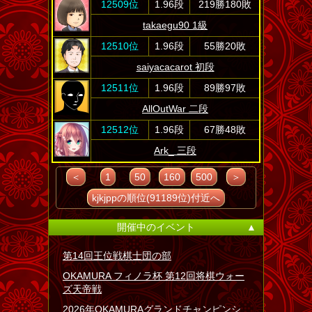
12509位
1.96段
219勝180敗
takaegu90 1級
12510位
1.96段
55勝20敗
saiyacacarot 初段
12511位
1.96段
89勝97敗
AllOutWar 二段
12512位
1.96段
67勝48敗
Ark_ 三段
＜
1
50
160
500
＞
kjkjppの順位(91189位)付近へ
開催中のイベント
▲
第14回王位戦棋士団の部
OKAMURA フィノラ杯 第12回将棋ウォー
ズ天帝戦
2026年OKAMURAグランドチャンピンシ