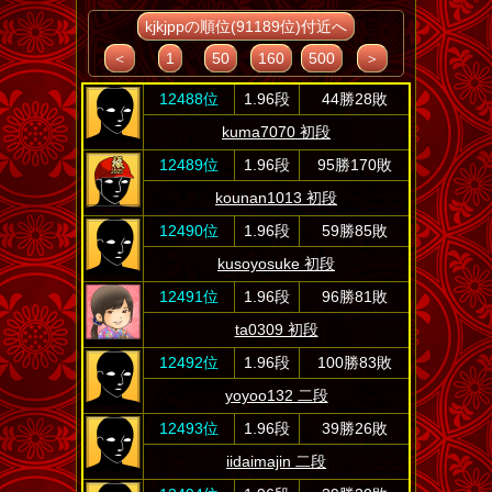
kjkjppの順位(91189位)付近へ
＜
1
50
160
500
＞
12488位
1.96段
44勝28敗
kuma7070 初段
12489位
1.96段
95勝170敗
kounan1013 初段
12490位
1.96段
59勝85敗
kusoyosuke 初段
12491位
1.96段
96勝81敗
ta0309 初段
12492位
1.96段
100勝83敗
yoyoo132 二段
12493位
1.96段
39勝26敗
iidaimajin 二段