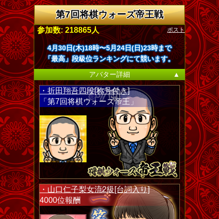
第7回将棋ウォーズ帝王戦
ポスト
参加数: 218865人
4月30日(木)18時〜5月24日(日)23時まで
「最高」段級位ランキングにて競います。
アバター詳細
▲
・折田翔吾四段[称号付き]
「第7回将棋ウォーズ帝王」
・山口仁子梨女流2級[台詞入り]
4000位報酬