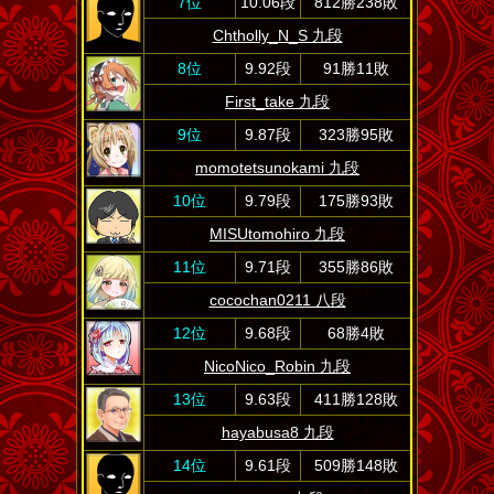
7位
10.06段
812勝238敗
Chtholly_N_S 九段
8位
9.92段
91勝11敗
First_take 九段
9位
9.87段
323勝95敗
momotetsunokami 九段
10位
9.79段
175勝93敗
MISUtomohiro 九段
11位
9.71段
355勝86敗
cocochan0211 八段
12位
9.68段
68勝4敗
NicoNico_Robin 九段
13位
9.63段
411勝128敗
hayabusa8 九段
14位
9.61段
509勝148敗