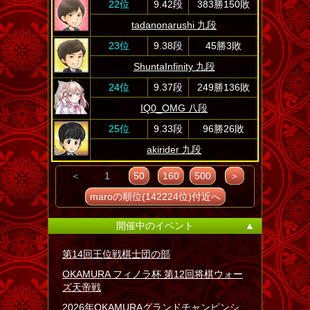
22位
9.42段
383勝150敗
tadanonarushi 九段
23位
9.38段
45勝3敗
ShuntaInfinity 九段
24位
9.37段
249勝136敗
IQ0_OMG 八段
25位
9.33段
96勝26敗
akirider 九段
＜
1
50
160
500
＞
maroの順位(142224位)付近へ
開催中のイベント
▲
第14回王位戦棋士団の部
OKAMURA フィノラ杯 第12回将棋ウォー
ズ天帝戦
2026年OKAMURAグランドチャンピンシ