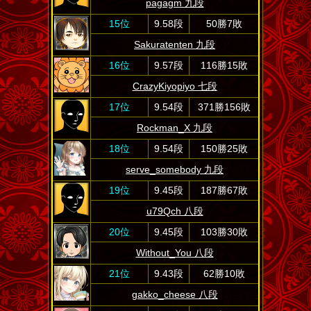
pagagm 九段
15位
9.58段
50勝7敗
Sakuratenten 九段
16位
9.57段
116勝15敗
CrazyKiyopiyo 七段
17位
9.54段
371勝156敗
Rockman_X 九段
18位
9.54段
150勝25敗
serve_somebody 九段
19位
9.45段
187勝67敗
u79Qch 八段
20位
9.45段
103勝30敗
Without_You 八段
21位
9.43段
62勝10敗
gakko_cheese 八段