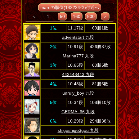
maroの順位(142224位)付近へ
＜
1
50
160
500
＞
1位
11.17段
69勝1敗
adventstart 九段
2位
10.91段
426勝37敗
Marina777 九段
3位
10.65段
60勝5敗
443443443 九段
4位
10.48段
81勝6敗
unruly_boy 九段
5位
10.34段
108勝10敗
GERMA_66 九段
6位
10.29段
294勝38敗
shigeshige3gou 九段