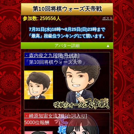
第10回将棋ウォーズ天帝戦
ポスト
参加数: 259556人
7月31日(水)18時〜8月25日(日)23時まで
「最高」段級位ランキングにて競います。
アバター詳細
▲
・森内俊之九段[称号付き]
「第10回将棋ウォーズ天帝」
・崎原知宙女流2級[台詞入り]
5000位報酬