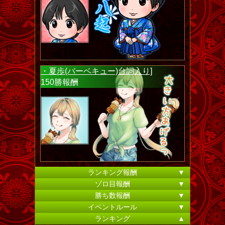
・夏歩(バーベキュー)台詞入り]
150勝報酬
ランキング報酬
▼
ゾロ目報酬
▼
勝ち数報酬
▼
イベントルール
▼
ランキング
▲