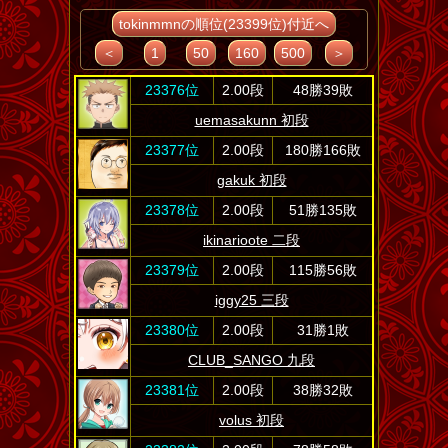
tokinmmnの順位(23399位)付近へ
＜
1
50
160
500
＞
23376位
2.00段
48勝39敗
uemasakunn 初段
23377位
2.00段
180勝166敗
gakuk 初段
23378位
2.00段
51勝135敗
ikinarioote 二段
23379位
2.00段
115勝56敗
iggy25 三段
23380位
2.00段
31勝1敗
CLUB_SANGO 九段
23381位
2.00段
38勝32敗
volus 初段