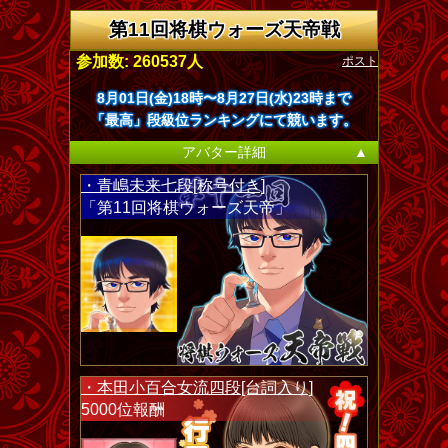
第11回将棋ウォーズ天帝戦
ポスト
参加数: 260537人
8月01日(金)18時〜8月27日(水)23時まで
「最高」段級位ランキングにて競います。
アバター詳細
▲
・青嶋未来七段[称号付き]
「第11回将棋ウォーズ天帝」
・本田小百合女流四段[台詞入り]
5000位報酬