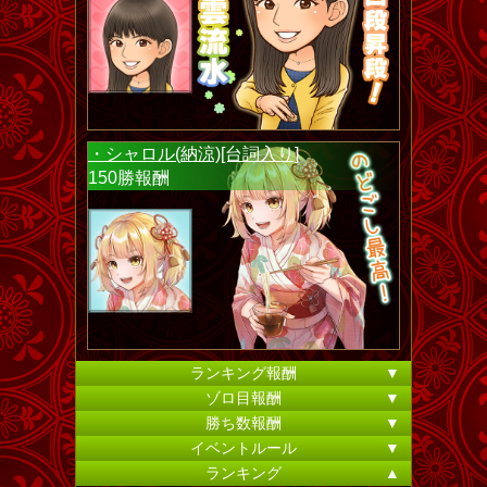
・シャロル(納涼)[台詞入り]
150勝報酬
ランキング報酬
▼
ゾロ目報酬
▼
勝ち数報酬
▼
イベントルール
▼
ランキング
▲