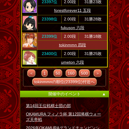
23397位
2.00段
31勝23敗
forestforever11 五段
23398位
2.00段
31勝28敗
fukuson 六段
23399位
2.00段
31勝18敗
tokinmmn 四段
23400位
2.00段
31勝25敗
umeton 六段
＜
1
50
160
500
＞
tokinmmnの順位(23399位)付近へ
開催中のイベント
▲
第14回王位戦棋士団の部
OKAMURA フィノラ杯 第12回将棋ウォー
ズ天帝戦
2026年OKAMURAグランドチャンピンシ