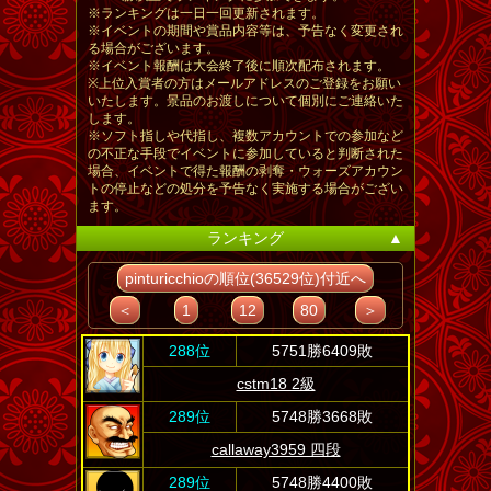
※ランキングは一日一回更新されます。
※イベントの期間や賞品内容等は、予告なく変更され
る場合がございます。
※イベント報酬は大会終了後に順次配布されます。
※上位入賞者の方はメールアドレスのご登録をお願い
いたします。景品のお渡しについて個別にご連絡いた
します。
※ソフト指しや代指し、複数アカウントでの参加など
の不正な手段でイベントに参加していると判断された
場合、イベントで得た報酬の剥奪・ウォーズアカウン
トの停止などの処分を予告なく実施する場合がござい
ます。
ランキング
▲
pinturicchioの順位(36529位)付近へ
＜
1
12
80
＞
288位
5751勝6409敗
cstm18 2級
289位
5748勝3668敗
callaway3959 四段
289位
5748勝4400敗