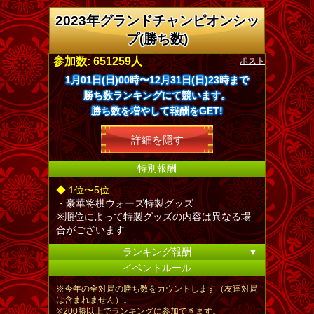
2023年グランドチャンピオンシッ
プ(勝ち数)
ポスト
参加数: 651259人
1月01日(日)00時〜12月31日(日)23時まで
勝ち数ランキングにて競います。
勝ち数を増やして報酬をGET!
詳細を隠す
特別報酬
◆ 1位〜5位
・豪華将棋ウォーズ特製グッズ
※順位によって特製グッズの内容は異なる場
合がございます
ランキング報酬
▼
イベントルール
※今年の全対局の勝ち数をカウントします（友達対局
は含まれません）。
※200勝以上でランキングに参加できます。