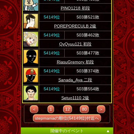
PINO1218 初段
54149位
503勝521敗
POREPORECULB 2級
54149位
503勝462敗
QvQyuu121 初段
54149位
503勝477敗
RiasuGremory 初段
54149位
503勝374敗
Sanada_Aya 二段
54149位
503勝554敗
Setuo1110 2級
＜
1
12
80
＞
stepmaniaの順位(54149位)付近へ
開催中のイベント
▲