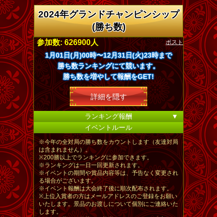
2024年グランドチャンピンシップ
(勝ち数)
ポスト
参加数: 626900人
1月01日(月)00時〜12月31日(火)23時まで
勝ち数ランキングにて競います。
勝ち数を増やして報酬をGET!
詳細を隠す
ランキング報酬
▼
イベントルール
※今年の全対局の勝ち数をカウントします（友達対局
は含まれません）。
※200勝以上でランキングに参加できます。
※ランキングは一日一回更新されます。
※イベントの期間や賞品内容等は、予告なく変更され
る場合がございます。
※イベント報酬は大会終了後に順次配布されます。
※上位入賞者の方はメールアドレスのご登録をお願い
いたします。景品のお渡しについて個別にご連絡いた
します。