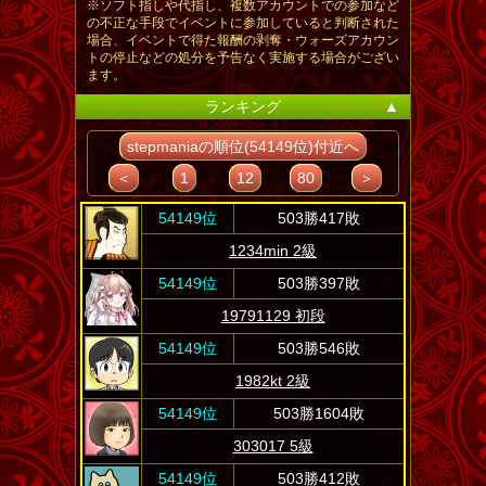
※ソフト指しや代指し、複数アカウントでの参加など
の不正な手段でイベントに参加していると判断された
場合、イベントで得た報酬の剥奪・ウォーズアカウン
トの停止などの処分を予告なく実施する場合がござい
ます。
ランキング
▲
stepmaniaの順位(54149位)付近へ
＜
1
12
80
＞
54149位
503勝417敗
1234min 2級
54149位
503勝397敗
19791129 初段
54149位
503勝546敗
1982kt 2級
54149位
503勝1604敗
303017 5級
54149位
503勝412敗