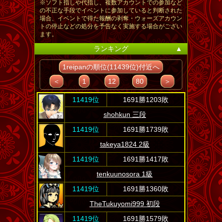
※ソフト指しや代指し、複数アカウントでの参加など
の不正な手段でイベントに参加していると判断された
場合、イベントで得た報酬の剥奪・ウォーズアカウン
トの停止などの処分を予告なく実施する場合がござい
ます。
ランキング
▲
1reipanの順位(11439位)付近へ
＜
1
12
80
＞
11419位
1691勝1203敗
shohkun 三段
11419位
1691勝1739敗
takeya1824 2級
11419位
1691勝1417敗
tenkuunosora 1級
11419位
1691勝1360敗
TheTukuyomi999 初段
11419位
1691勝1579敗