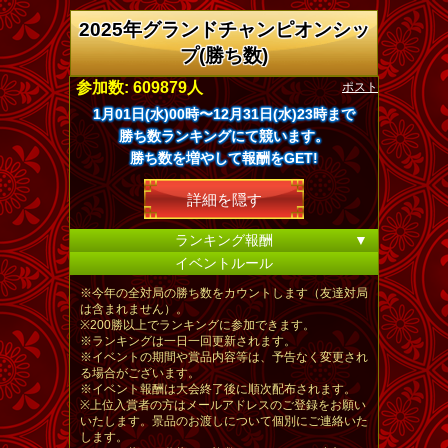
2025年グランドチャンピオンシッ
プ(勝ち数)
ポスト
参加数: 609879人
1月01日(水)00時〜12月31日(水)23時まで
勝ち数ランキングにて競います。
勝ち数を増やして報酬をGET!
詳細を隠す
ランキング報酬
▼
イベントルール
※今年の全対局の勝ち数をカウントします（友達対局
は含まれません）。
※200勝以上でランキングに参加できます。
※ランキングは一日一回更新されます。
※イベントの期間や賞品内容等は、予告なく変更され
る場合がございます。
※イベント報酬は大会終了後に順次配布されます。
※上位入賞者の方はメールアドレスのご登録をお願い
いたします。景品のお渡しについて個別にご連絡いた
します。