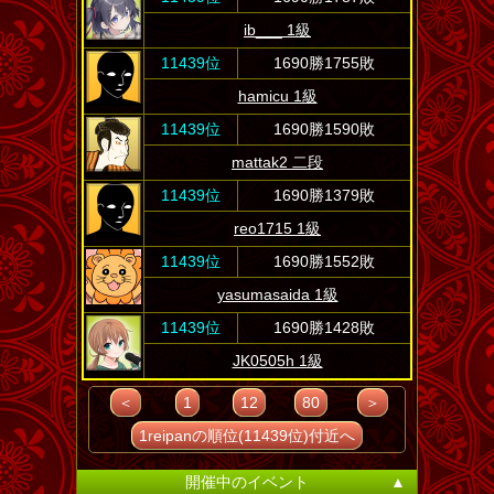
ib___ 1級
11439位
1690勝1755敗
hamicu 1級
11439位
1690勝1590敗
mattak2 二段
11439位
1690勝1379敗
reo1715 1級
11439位
1690勝1552敗
yasumasaida 1級
11439位
1690勝1428敗
JK0505h 1級
＜
1
12
80
＞
1reipanの順位(11439位)付近へ
開催中のイベント
▲