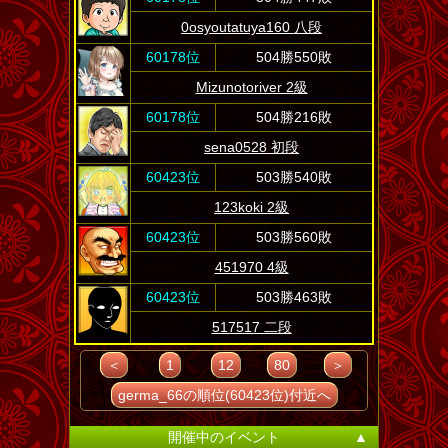
0osyoutatuya160 八段
60178位
504勝550敗
Mizunotoriver 2級
60178位
504勝216敗
sena0528 初段
60423位
503勝540敗
123koki 2級
60423位
503勝560敗
451970 4級
60423位
503勝463敗
517517 二段
＜
1
12
80
＞
germa_66の順位(60423位)付近へ
開催中のイベント
▲