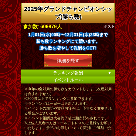
2025年グランドチャンピオンシッ
プ(勝ち数)
ポスト
参加数: 609879人
1月01日(水)00時〜12月31日(水)23時まで
勝ち数ランキングにて競います。
勝ち数を増やして報酬をGET!
詳細を隠す
ランキング報酬
▼
イベントルール
※今年の全対局の勝ち数をカウントします（友達対局
は含まれません）。
※200勝以上でランキングに参加できます。
※ランキングは一日一回更新されます。
※イベントの期間や賞品内容等は、予告なく変更され
る場合がございます。
※イベント報酬は大会終了後に順次配布されます。
※上位入賞者の方はメールアドレスのご登録をお願い
いたします。景品のお渡しについて個別にご連絡いた
します。