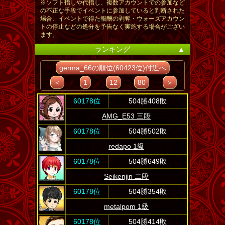
※ソフト指しや代指し、複数アカウントでの参加など
の不正な手段でイベントに参加していると判断された
場合、イベントで得た報酬の剥奪・ウォーズアカウン
トの停止などの処分を予告なく実施する場合がござい
ます。
ランキング
▲
germa_66の順位(60423位)付近へ
＜
1
12
80
＞
60178位
504勝408敗
AMG_E53 三段
60178位
504勝502敗
redapo 1級
60178位
504勝649敗
Seikenjin 二段
60178位
504勝354敗
metalpom 1級
60178位
504勝414敗