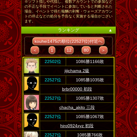
※ソフト指しや代指し、複数アカウントでの参加など
の不正な手段でイベントに参加していると判断された
場合、イベントで得た報酬の剥奪・ウォーズアカウン
トの停止などの処分を予告なく実施する場合がござい
ます。
ランキング
▲
kouhei1475の順位(22527位)付近へ
＜
1
12
80
＞
22502位
1086勝1166敗
jijichama 2級
22527位
1085勝1035敗
brbr00000 初段
22527位
1085勝1307敗
chacha_akito 三段
22527位
1085勝1067敗
hiro0924xyz 初段
22527位
1085勝766敗