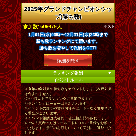
2025年グランドチャンピオンシッ
プ(勝ち数)
ポスト
参加数: 609879人
1月01日(水)00時〜12月31日(水)23時まで
勝ち数ランキングにて競います。
勝ち数を増やして報酬をGET!
詳細を隠す
ランキング報酬
▼
イベントルール
※今年の全対局の勝ち数をカウントします（友達対局
は含まれません）。
※200勝以上でランキングに参加できます。
※ランキングは一日一回更新されます。
※イベントの期間や賞品内容等は、予告なく変更され
る場合がございます。
※イベント報酬は大会終了後に順次配布されます。
※上位入賞者の方はメールアドレスのご登録をお願い
いたします。景品のお渡しについて個別にご連絡いた
します。