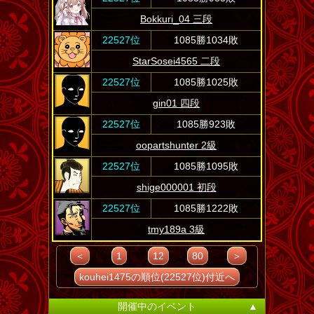
Bokkuri_04 三段
22527位
1085勝1034敗
StarSosei4565 二段
22527位
1085勝1025敗
gin01 四段
22527位
1085勝923敗
oopartshunter 2級
22527位
1085勝1095敗
shige000001 初段
22527位
1085勝1222敗
tmy189a 3級
＜
1
12
80
＞
kouhei1475の順位(22527位)付近へ
開催中のイベント
▲