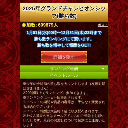
2025年グランドチャンピオンシッ
プ(勝ち数)
ポスト
参加数: 609879人
1月01日(水)00時〜12月31日(水)23時まで
勝ち数ランキングにて競います。
勝ち数を増やして報酬をGET!
詳細を隠す
ランキング報酬
▼
イベントルール
※今年の全対局の勝ち数をカウントします（友達対局
は含まれません）。
※200勝以上でランキングに参加できます。
※ランキングは一日一回更新されます。
※イベントの期間や賞品内容等は、予告なく変更され
る場合がございます。
※イベント報酬は大会終了後に順次配布されます。
※上位入賞者の方はメールアドレスのご登録をお願い
いたします。景品のお渡しについて個別にご連絡いた
します。