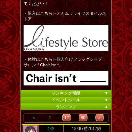
てください！
・購入はこちら＞オカムラライフスタイルス
トア
・体験はこちら＞個人向けフラッグシップ・
サロン「Chair isn't」
ランキング報酬
▼
イベントルール
▼
ランキング
▲
＜
1
12
80
＞
1位
13487勝7017敗