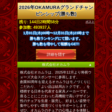
2026年OKAMURAグランドチャン
ピンシップ(勝ち数)
ポスト
残り: 144日2時間58分
参加数: 493937人
1月01日(木)00時〜12月31日(木)23時まで
勝ち数ランキングにて競います。
勝ち数を増やして報酬をGET!
詳細を隠す
株式会社オカムラ
▲
株式会社オカムラは、2025年12月より将棋ウ
ォーズ大会スポンサーに参画します。
創業80周年を迎えるオカムラはモノづくりに
こだわり、「よい品は結局おトクです。」を
標榜する日本を代表する家具メーカーです。
座ることにこだわった高機能で高いデザイン
性のチェアを生産・販売し、好ましい姿勢で
集中しやすい環境づくりをサポートします。
ぜひ、オカムラのチェアの心地よさを体験し