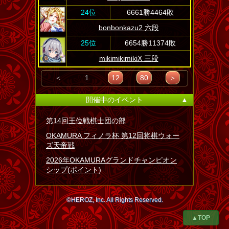
24位
6661勝4464敗
bonbonkazu2 六段
25位
6654勝11374敗
mikimikimikiX 三段
＜
1
12
80
＞
開催中のイベント
▲
第14回王位戦棋士団の部
OKAMURA フィノラ杯 第12回将棋ウォー
ズ天帝戦
2026年OKAMURAグランドチャンピオン
シップ(ポイント)
©HEROZ, Inc. All Rights Reserved.
▲TOP