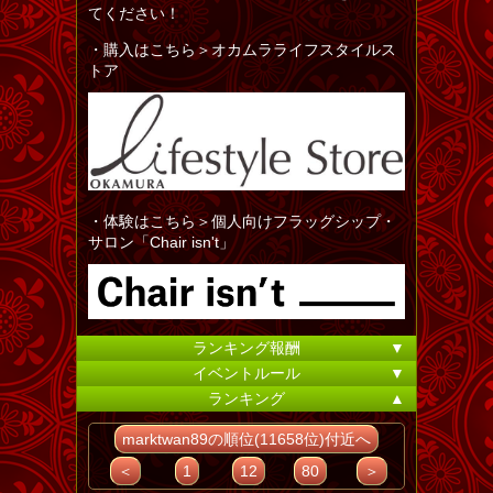
てください！
・購入はこちら＞オカムラライフスタイルス
トア
・体験はこちら＞個人向けフラッグシップ・
サロン「Chair isn't」
ランキング報酬
▼
イベントルール
▼
ランキング
▲
marktwan89の順位(11658位)付近へ
＜
1
12
80
＞