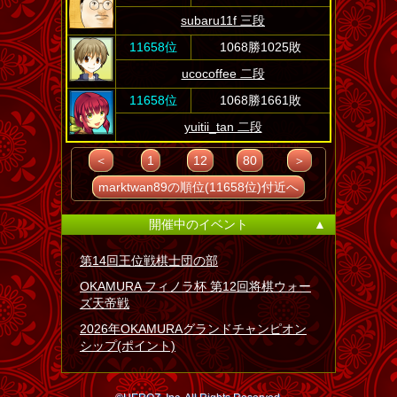
subaru11f 三段
11658位
1068勝1025敗
ucocoffee 二段
11658位
1068勝1661敗
yuitii_tan 二段
＜
1
12
80
＞
marktwan89の順位(11658位)付近へ
開催中のイベント
▲
第14回王位戦棋士団の部
OKAMURA フィノラ杯 第12回将棋ウォー
ズ天帝戦
2026年OKAMURAグランドチャンピオン
シップ(ポイント)