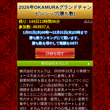
2026年OKAMURAグランドチャン
ピンシップ(勝ち数)
ポスト
残り: 144日13時間46分
参加数: 493937人
1月01日(木)00時〜12月31日(木)23時まで
勝ち数ランキングにて競います。
勝ち数を増やして報酬をGET!
詳細を隠す
株式会社オカムラ
▲
株式会社オカムラは、2025年12月より将棋ウ
ォーズ大会スポンサーに参画します。
創業80周年を迎えるオカムラはモノづくりに
こだわり、「よい品は結局おトクです。」を
標榜する日本を代表する家具メーカーです。
座ることにこだわった高機能で高いデザイン
性のチェアを生産・販売し、好ましい姿勢で
集中しやすい環境づくりをサポートします。
ぜひ、オカムラのチェアの心地よさを体験し