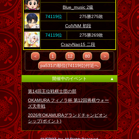
Blue_music 2級
74119位
275勝275敗
ColVNM 初段
74119位
275勝269敗
CrazyNao15 二段
＜
1
12
80
＞
pa531の順位(74119位)付近へ
開催中のイベント
▲
第14回王位戦棋士団の部
OKAMURA フィノラ杯 第12回将棋ウォー
ズ天帝戦
2026年OKAMURAグランドチャンピオン
シップ(ポイント)