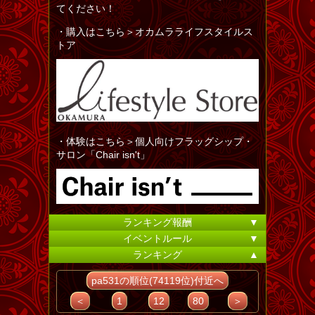
てください！
・購入はこちら＞オカムラライフスタイルス
トア
・体験はこちら＞個人向けフラッグシップ・
サロン「Chair isn't」
ランキング報酬
▼
イベントルール
▼
ランキング
▲
pa531の順位(74119位)付近へ
＜
1
12
80
＞