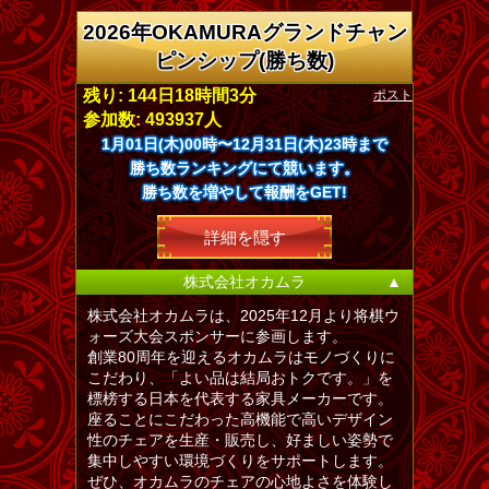
2026年OKAMURAグランドチャン
ピンシップ(勝ち数)
ポスト
残り: 144日18時間3分
参加数: 493937人
1月01日(木)00時〜12月31日(木)23時まで
勝ち数ランキングにて競います。
勝ち数を増やして報酬をGET!
詳細を隠す
株式会社オカムラ
▲
株式会社オカムラは、2025年12月より将棋ウ
ォーズ大会スポンサーに参画します。
創業80周年を迎えるオカムラはモノづくりに
こだわり、「よい品は結局おトクです。」を
標榜する日本を代表する家具メーカーです。
座ることにこだわった高機能で高いデザイン
性のチェアを生産・販売し、好ましい姿勢で
集中しやすい環境づくりをサポートします。
ぜひ、オカムラのチェアの心地よさを体験し