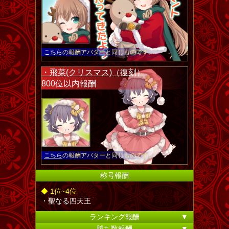
こちら
の報酬アバターと同じものです。
・飛菜(クリスマス)（復刻）
800位以内報酬
こちら
の報酬アバターと同じものです。
称号報酬
◆ 1位~4位
・聖なる四天王
ランキング報酬
▼
勝ち数報酬
▼