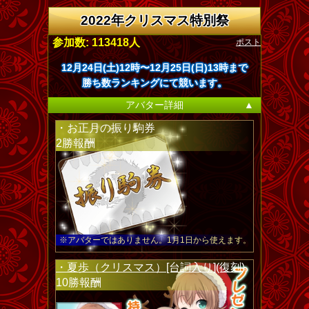
2022年クリスマス特別祭
ポスト
参加数: 113418人
12月24日(土)12時〜12月25日(日)13時まで
勝ち数ランキングにて競います。
アバター詳細
▲
・お正月の振り駒券
2勝報酬
※アバターではありません。1月1日から使えます。
・夏歩（クリスマス）[台詞入り](復刻)
10勝報酬