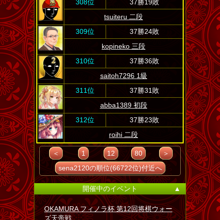
308位
37勝19敗
tsuiteru 二段
309位
37勝24敗
kopineko 三段
310位
37勝36敗
saitoh7296 1級
311位
37勝31敗
abba1389 初段
312位
37勝23敗
roihi 二段
＜
1
12
80
＞
sena2120の順位(66722位)付近へ
開催中のイベント
▲
OKAMURA フィノラ杯 第12回将棋ウォー
ズ天帝戦