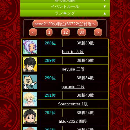
イベントルール
▼
ランキング
▲
sena2120の順位(66722位)付近へ
＜
1
12
80
＞
288位
38勝30敗
has_to 六段
289位
38勝46敗
neyusa 三段
290位
38勝34敗
garunin 二段
291位
38勝48敗
Southcenter 1級
292位
38勝24敗
tiktok2022 四段