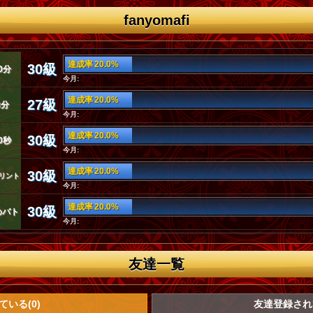
fanyomafi
達成率 20.0%
30級
0分
今月:
達成率 20.0%
27級
3分
今月:
達成率 20.0%
30級
0秒
今月:
達成率 20.0%
30級
リント
今月:
達成率 20.0%
30級
めバト
今月:
友達一覧
いる(0)
友達登録されて