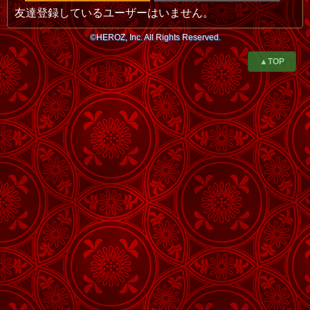
友達登録しているユーザーはいません。
©HEROZ, Inc. All Rights Reserved.
▲TOP