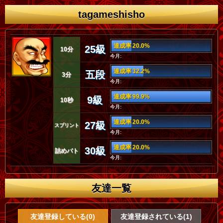
tagameshisho
達成率 20.0%
25級
10分
今月:
達成率 32.2%
五段
3分
今月:
達成率 99.9%
9級
10秒
今月:
達成率 20.0%
27級
スプリント
今月:
達成率 20.0%
30級
詰めバト
今月:
友達一覧
友達登録している(0)
友達登録されている(1)