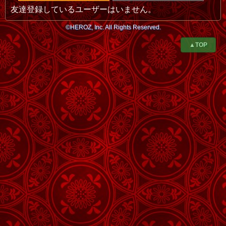
友達登録しているユーザーはいません。
©HEROZ, Inc. All Rights Reserved.
▲TOP