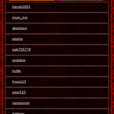
haruki1653
muni_sys
akameco
washa
zaki755778
godslew
huitle
hyuzu13
pear510
yamasyogi
dattiren