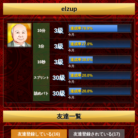
elzup
達成率 78.9%
3級
10分
今月:
達成率 27.0%
3級
3分
今月:
達成率 38.6%
3級
10秒
今月:
達成率 20.0%
30級
スプリント
今月:
達成率 20.0%
30級
詰めバト
今月:
友達一覧
友達登録している(16)
友達登録されている(17)