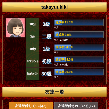
takayuukiki
達成率 15.3%
3級
10分
今月:
達成率 9.8%
二段
3分
今月:
1.48段
達成率 34.9%
1級
10秒
今月:
達成率 24.0%
初段
スプリント
今月:
9.00級
達成率 20.0%
30級
詰めバト
今月:
友達一覧
友達登録している(2)
友達登録されている(17)