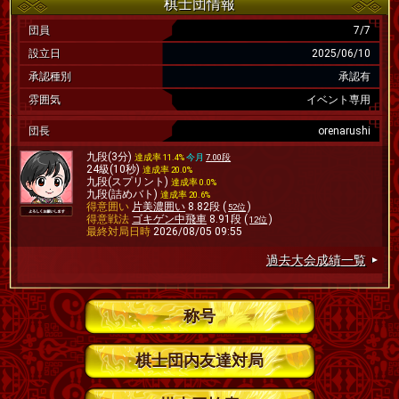
棋士団情報
団員
7/7
設立日
2025/06/10
承認種別
承認有
雰囲気
イベント専用
団長
orenarushi
九段(3分)
達成率 11.4%
今月
7.00段
24級(10秒)
達成率 20.0%
九段(スプリント)
達成率 0.0%
九段(詰めバト)
達成率 20.6%
得意囲い
片美濃囲い
8.82段 (
)
52位
得意戦法
ゴキゲン中飛車
8.91段 (
)
12位
最終対局日時
2026/08/05 09:55
過去大会成績一覧
称号
棋士団内友達対局