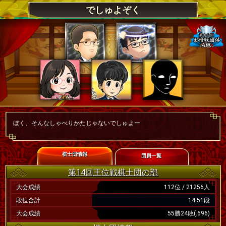
でしゅよぞく
ぼく、そんなしゃべりかたじゃないでしゅよー
棋士団情報
団員一覧
第14回王位戦棋士団の部
大会成績
112位 / 21256人
段位合計
14.51段
大会成績
55勝24敗(.696)