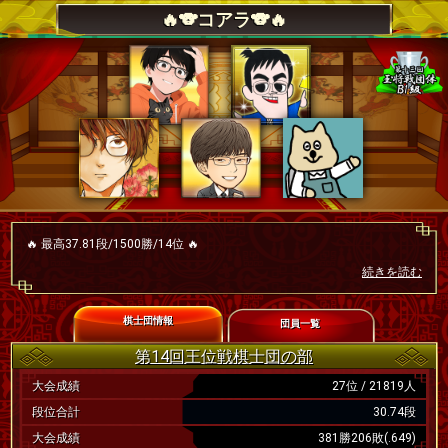
🔥🐨コアラ🐨🔥
🔥 最高37.81段/1500勝/14位 🔥
🐨A級を目標としているので、棋士団戦中は、なるべくたくさん対局して
続きを読む
ください。
🐨基本除名はしませんが、棋士団戦中に段位取れなかった場合、予告なし
に入れ替えさせて頂くことがあります。(何か事情があって指せない場
合、掲示板に書いていただければ大丈夫です。)
棋士団情報
団員一覧
第14回王位戦棋士団の部
大会成績
27位 / 21819人
段位合計
30.74段
大会成績
381勝206敗(.649)