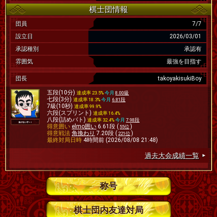
棋士団情報
団員
7/7
設立日
2026/03/01
承認種別
承認有
雰囲気
最強を目指す
団長
takoyakisukiBoy
五段(10分)
達成率 23.5%
今月
8.00級
七段(3分)
達成率 18.3%
今月
6.81段
7級(10秒)
達成率 99.9%
六段(スプリント)
達成率 16.4%
八段(詰めバト)
達成率 32.4%
今月
7.98段
得意囲い
elmo囲い
6.61段 (
)
55位
得意戦法
角換わり
7.20段 (
)
221位
最終対局日時
4時間前 (2026/08/08 21:48)
過去大会成績一覧
称号
棋士団内友達対局