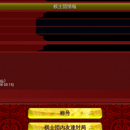
棋士団情報
)
35位
8 00:15)
称号
棋士団内友達対局