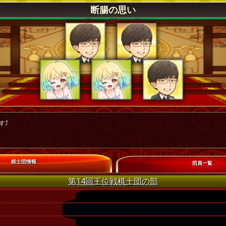
断腸の思い
⤴️
棋士団情報
団員一覧
第14回王位戦棋士団の部