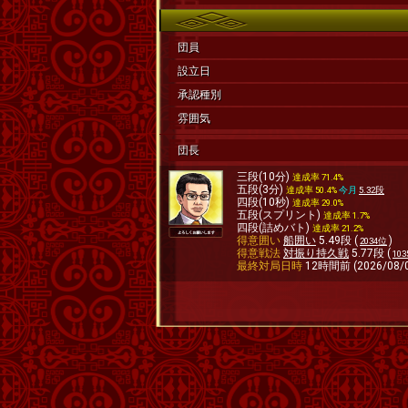
団員
設立日
承認種別
雰囲気
団長
三段(10分)
達成率 71.4%
五段(3分)
達成率 50.4%
今月
5.32段
四段(10秒)
達成率 29.0%
五段(スプリント)
達成率 1.7%
四段(詰めバト)
達成率 21.2%
得意囲い
船囲い
5.49段 (
)
2034位
得意戦法
対振り持久戦
5.77段 (
10
最終対局日時
12時間前 (2026/08/0