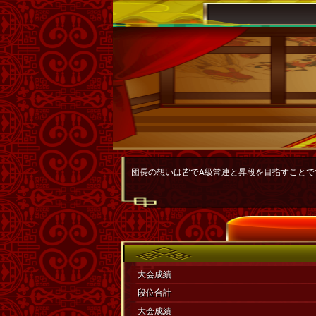
団長の想いは皆でA級常連と昇段を目指すことです
最高順位2位 最高段位43.17
準優勝2期獲得 A級通算45期獲得
A級以上獲得率52.8% 47/89
大会成績
段位合計
大会成績