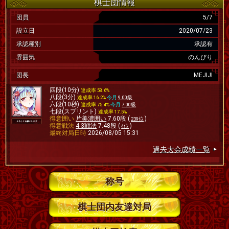
棋士団情報
団員
5/7
設立日
2020/07/23
承認種別
承認有
雰囲気
のんびり
団長
MEJIJI
四段(10分)
達成率 58.6%
八段(3分)
達成率 16.2%
今月
9.00級
六段(10秒)
達成率 75.4%
今月
7.00級
七段(スプリント)
達成率 17.5%
得意囲い
片美濃囲い
7.60段 (
)
239位
得意戦法
4-3戦法
7.48段 (
)
4位
最終対局日時
2026/08/05 15:31
過去大会成績一覧
称号
棋士団内友達対局