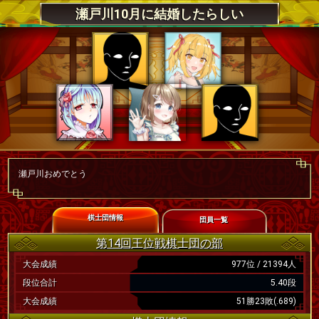
瀬戸川10月に結婚したらしい
瀬戸川おめでとう
棋士団情報
団員一覧
第14回王位戦棋士団の部
大会成績
977位 / 21394人
段位合計
5.40段
大会成績
51勝23敗(.689)