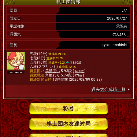
棋士団情報
団員
5/7
設立日
2020/07/27
承認種別
承認有
雰囲気
のんびり
団長
Igyokuinoshishi
五段(10分)
達成率 24.0%
七段(3分)
達成率 21.3%
五段(10秒)
達成率 46.2%
今月
1.00級
六段(スプリント)
達成率 12.1%
得意囲い
美濃囲い
5.93段 (
)
1459位
得意戦法
角換わり
5.74段 (
)
971位
最終対局日時
13時間前 (2026/08/09 00:33)
過去大会成績一覧
称号
棋士団内友達対局