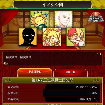
イノシシ団
猪突猛進、猪突猛進
棋士団情報
団員一覧
第14回王位戦棋士団の部
大会成績
293位 / 21899人
段位合計
11.60段
大会成績
99勝73敗(.575)