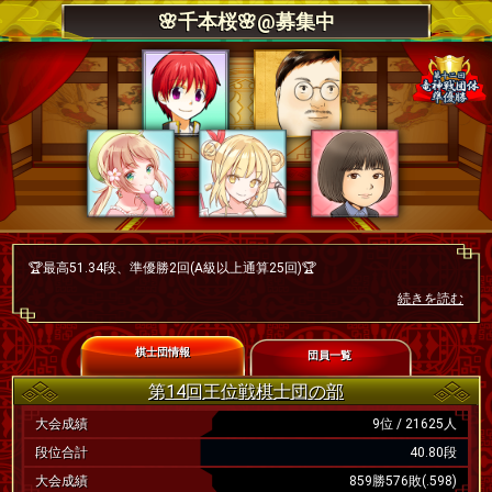
🌸千本桜🌸@募集中
🏆最高51.34段、準優勝2回(A級以上通算25回)🏆
☆廃指し勢優先
続きを読む
☆団員同士千日手協定厳守
（棋士団戦期間中とかは関係なく全対局が対象、
スプリントと詰めバトは引分無理なので除外）
棋士団情報
団員一覧
第14回王位戦棋士団の部
大会成績
9位 / 21625人
段位合計
40.80段
大会成績
859勝576敗(.598)