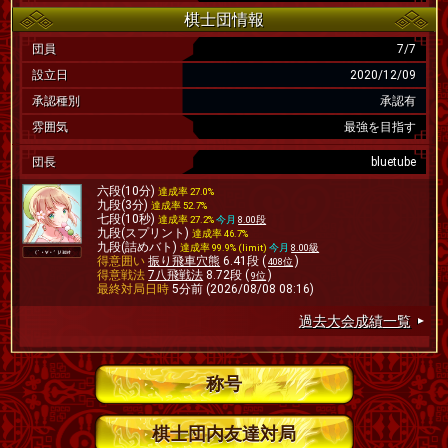
棋士団情報
団員
7/7
設立日
2020/12/09
承認種別
承認有
雰囲気
最強を目指す
団長
bluetube
六段(10分)
達成率 27.0%
九段(3分)
達成率 52.7%
七段(10秒)
達成率 27.2%
今月
8.00段
九段(スプリント)
達成率 46.7%
九段(詰めバト)
達成率 99.9% (limit)
今月
8.00級
得意囲い
振り飛車穴熊
6.41段 (
)
408位
得意戦法
7八飛戦法
8.72段 (
)
9位
最終対局日時
5分前 (2026/08/08 08:16)
過去大会成績一覧
称号
棋士団内友達対局