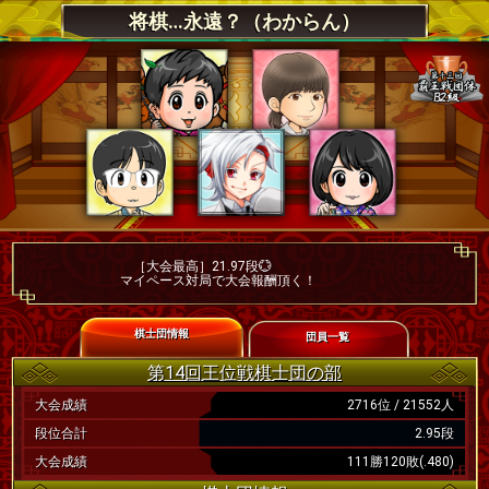
将棋…永遠？（わからん）
［大会最高］21.97段💮
マイペース対局で大会報酬頂く！
棋士団情報
団員一覧
第14回王位戦棋士団の部
大会成績
2716位 / 21552人
段位合計
2.95段
大会成績
111勝120敗(.480)