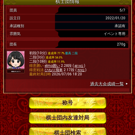
棋士団情報
団員
5/7
設立日
2022/01/20
承認種別
承認有
雰囲気
イベント専用
団長
270g
初段(10分)
達成率 77.7%
最高 二段
二段(3分)
達成率 54.0%
二段(10秒)
達成率 11.9%
得意囲い
elmo囲い
2.28段 (
)
4816位
得意戦法
ひねり飛車
2.17段 (
)
705位
最終対局日時
2026/07/06 18:20
過去大会成績一覧
称号
棋士団内友達対局
棋士団検索