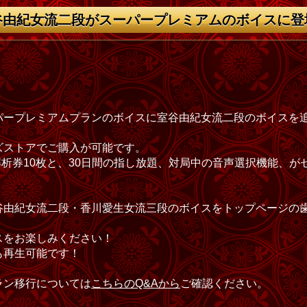
谷由紀女流二段がスーパープレミアムのボイスに登
。
パープレミアムプランのボイスに室谷由紀女流二段のボイスを
ズストアでご購入が可能です。
神解析券10枚と、30日間の指し放題、対局中の音声選択機能、
谷由紀女流二段・香川愛生女流三段のボイスをトップページの
スをお楽しみください！
も再生可能です！
ラン移行については
こちらのQ&Aから
ご確認ください。