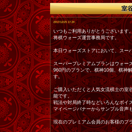
室
2017/12/25 17:20
いつもご利用ありがとうございます
将棋ウォーズ運営事務局です。
本日ウォーズストアにおいて、スー
スーパープレミアムプランはウォー
960円のプランで、棋神10個、棋
す。
ご購入いただくと人気女流棋士の室
能です。
戦法や対局終了時などいろんなボイ
マイページバナーからサンプル音声
現在のプレミアム会員のお客様のプ