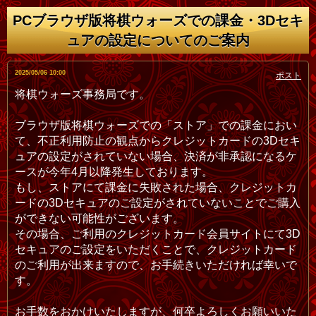
PCブラウザ版将棋ウォーズでの課金・3Dセキ
ュアの設定についてのご案内
ポスト
2025/05/06 10:00
将棋ウォーズ事務局です。
ブラウザ版将棋ウォーズでの「ストア」での課金におい
て、不正利用防止の観点からクレジットカードの3Dセキ
ュアの設定がされていない場合、決済が非承認になるケ
ースが今年4月以降発生しております。
もし、ストアにて課金に失敗された場合、クレジットカ
ードの3Dセキュアのご設定がされていないことでご購入
ができない可能性がございます。
その場合、ご利用のクレジットカード会員サイトにて3D
セキュアのご設定をいただくことで、クレジットカード
のご利用が出来ますので、お手続きいただければ幸いで
す。
お手数をおかけいたしますが、何卒よろしくお願いいた