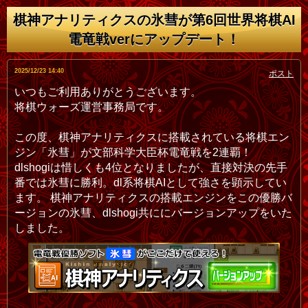
棋神アナリティクスの氷彗が第6回世界将棋AI
電竜戦verにアップデート！
ポスト
2025/12/23 14:40
いつもご利用ありがとうございます。
将棋ウォーズ運営事務局です。
この度、棋神アナリティクスに搭載されている将棋エン
ジン「氷彗」が文部科学大臣杯電竜戦を2連覇！
dlshogiは惜しくも4位となりましたが、直接対決の先手
番では氷彗に勝利。dl系将棋AIとして強さを顕示してい
ます。 棋神アナリティクスの搭載エンジンをこの優勝バ
ージョンの氷彗、dlshogi共ににバージョンアップをいた
しました。