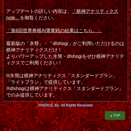
アップデートの詳しい内容は、
「棋神アナリティクス
note」
を御覧ください。
「第6回世界将棋AI電竜戦の結果はこちら。」
最新版の「氷彗」・「dlshogi」がご利用いただけるのは
棋神アナリティクスだけ！
よりパワーアップした氷彗・dlshogiをぜひ棋神アナリテ
ィクスでご利用ください！
※氷彗は棋神アナリティクス「スタンダードプラン」
「ライトプラン」で提供しています。
※dlshogiは棋神アナリティクス「スタンダードプラン」
でのみ提供しています。
©HEROZ, Inc. All Rights Reserved.
▲TOP