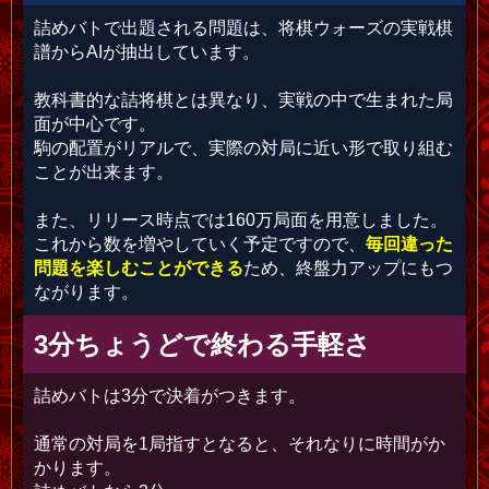
詰めバトで出題される問題は、将棋ウォーズの実戦棋
譜からAIが抽出しています。
教科書的な詰将棋とは異なり、実戦の中で生まれた局
面が中心です。
駒の配置がリアルで、実際の対局に近い形で取り組む
ことが出来ます。
また、リリース時点では160万局面を用意しました。
これから数を増やしていく予定ですので、
毎回違った
問題を楽しむことができる
ため、終盤力アップにもつ
ながります。
3分ちょうどで終わる手軽さ
詰めバトは3分で決着がつきます。
通常の対局を1局指すとなると、それなりに時間がか
かります。