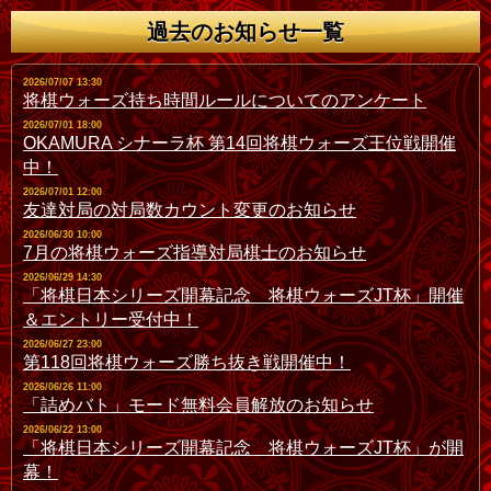
過去のお知らせ一覧
2026/07/07 13:30
将棋ウォーズ持ち時間ルールについてのアンケート
2026/07/01 18:00
OKAMURA シナーラ杯 第14回将棋ウォーズ王位戦開催
中！
2026/07/01 12:00
友達対局の対局数カウント変更のお知らせ
2026/06/30 10:00
7月の将棋ウォーズ指導対局棋士のお知らせ
2026/06/29 14:30
「将棋日本シリーズ開幕記念 将棋ウォーズJT杯」開催
＆エントリー受付中！
2026/06/27 23:00
第118回将棋ウォーズ勝ち抜き戦開催中！
2026/06/26 11:00
「詰めバト」モード無料会員解放のお知らせ
2026/06/22 13:00
「将棋日本シリーズ開幕記念 将棋ウォーズJT杯」が開
幕！