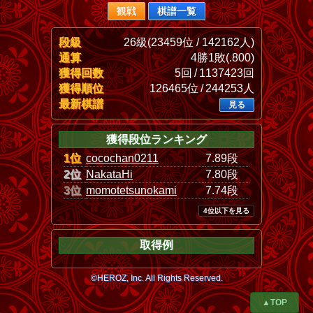
観戦
棋譜一覧
段級
26級(23459位 / 142162人)
通算
4勝1敗(.800)
獲得回数
5回 / 1137423回
獲得順位
126465位 / 244253人
最新棋譜
見る
獲得段位ランキング
1位
cocochan0211
7.89段
2位
NakataHi
7.80段
3位
momotetsunokami
7.74段
4位以下を見る
取得例
©HEROZ, Inc. All Rights Reserved.
▲TOP