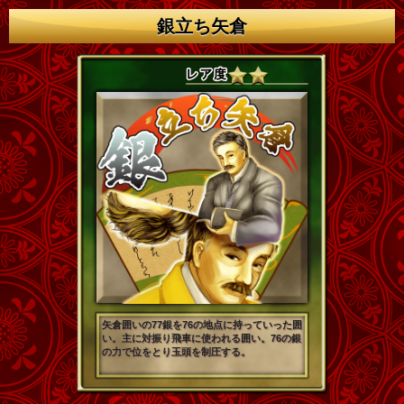
銀立ち矢倉
矢倉囲いの77銀を76の地点に持っていった囲
い。主に対振り飛車に使われる囲い。76の銀
の力で位をとり玉頭を制圧する。