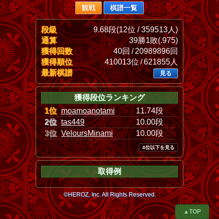
観戦
棋譜一覧
段級
9.68段(12位 / 359513人)
通算
39勝1敗(.975)
獲得回数
40回 / 20989896回
獲得順位
410013位 / 621855人
最新棋譜
見る
獲得段位ランキング
1位
moamoanotami
11.74段
2位
tas449
10.00段
3位
VeloursMinami
10.00段
4位以下を見る
取得例
©HEROZ, Inc. All Rights Reserved.
▲TOP