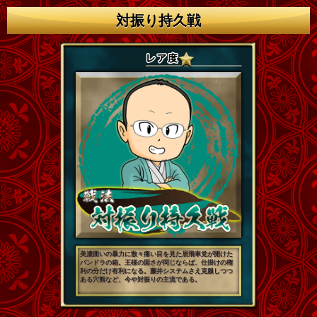
対振り持久戦
美濃囲いの暴力に散々痛い目を見た居飛車党が開けた
パンドラの箱。王様の固さが同じならば、仕掛けの権
利の分だけ有利になる。藤井システムさえ克服しつつ
ある穴熊など、今や対振りの主流である。