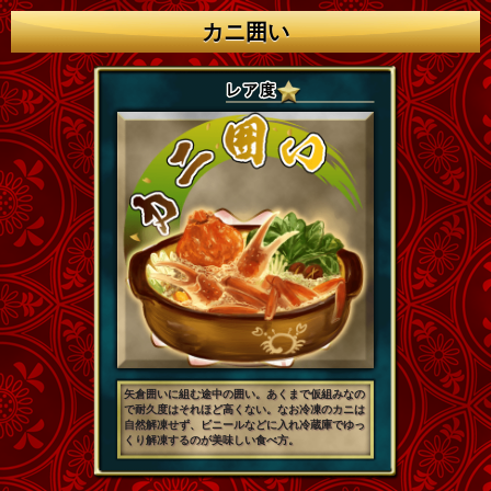
カニ囲い
矢倉囲いに組む途中の囲い。あくまで仮組みなの
で耐久度はそれほど高くない。なお冷凍のカニは
自然解凍せず、ビニールなどに入れ冷蔵庫でゆっ
くり解凍するのが美味しい食べ方。