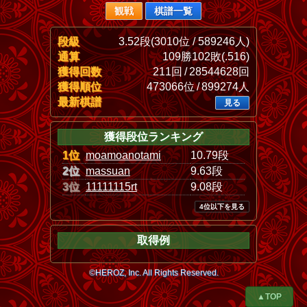
観戦
棋譜一覧
段級
3.52段(3010位 / 589246人)
通算
109勝102敗(.516)
獲得回数
211回 / 28544628回
獲得順位
473066位 / 899274人
最新棋譜
見る
獲得段位ランキング
1位
moamoanotami
10.79段
2位
massuan
9.63段
3位
11111115rt
9.08段
4位以下を見る
取得例
©HEROZ, Inc. All Rights Reserved.
▲TOP