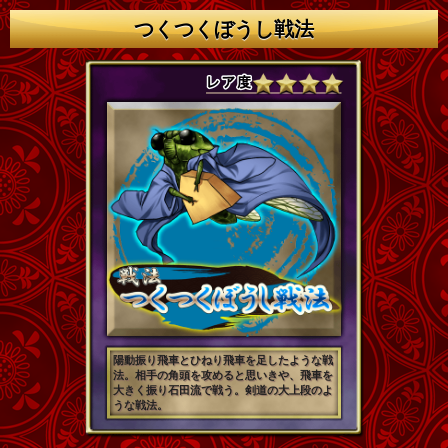
つくつくぼうし戦法
陽動振り飛車とひねり飛車を足したような戦
法。相手の角頭を攻めると思いきや、飛車を
大きく振り石田流で戦う。剣道の大上段のよ
うな戦法。