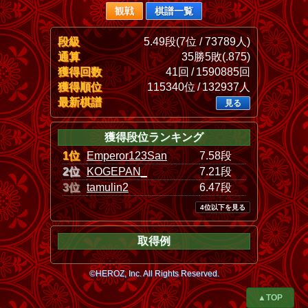
観戦
棋譜一覧
段級
5.49段(7位 / 73789人)
通算
35勝5敗(.875)
獲得回数
41回 / 1590885回
獲得順位
115340位 / 132937人
最新棋譜
見る
獲得段位ランキング
1位
Emperor123San
7.58段
2位
KOGEPAN_
7.21段
3位
tamulin2
6.47段
4位以下を見る
取得例
©HEROZ, Inc. All Rights Reserved.
▲TOP