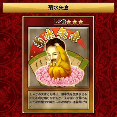
菊水矢倉
しゃがみ矢倉とも呼ぶ。飛車先を交換させる
ので不利な感じがするが、玉が深い位置にあ
るため終盤での縦からの攻め合いは非常に強
い。