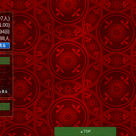
07人)
.00)
294回
588人
見る
を見る
▲TOP