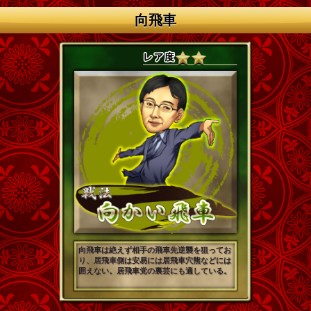
向飛車
向飛車は絶えず相手の飛車先逆襲を狙ってお
り、居飛車側は安易には居飛車穴熊などには
囲えない。居飛車党の裏芸にも適している。