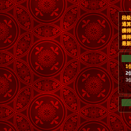
段級
通算
獲得
獲得
最新
1
2
3