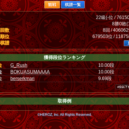
観戦
棋譜一覧
22級(-位 / 7615
8勝0敗(1
回数
8回 / 40606
順位
679503位 / 1187
棋譜
獲得段位ランキング
位
G_Rush
10.00段
位
BOKUASUMAAAA
10.00段
位
berserkmari
9.69段
4位以下
取得例
©HEROZ, Inc. All Rights Reserved.