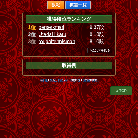
観戦
棋譜一覧
獲得段位ランキング
1位
berserkmari
9.37段
2位
UtadaHikaru
8.18段
3位
rougaitennisman
8.10段
4位以下を見る
取得例
©HEROZ, Inc. All Rights Reserved.
▲TOP