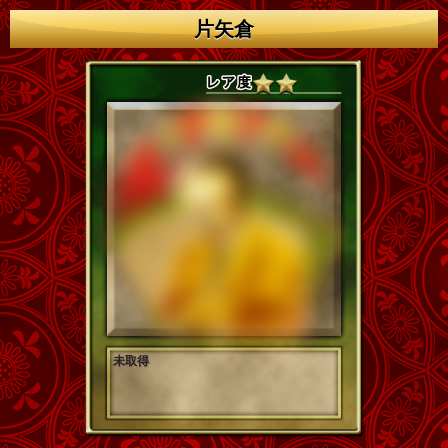
片矢倉
未取得