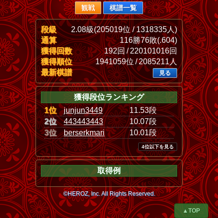
観戦
棋譜一覧
段級
2.08級(205019位 / 1318335人)
通算
116勝76敗(.604)
獲得回数
192回 / 220101016回
獲得順位
1941059位 / 2085211人
最新棋譜
見る
獲得段位ランキング
1位
junjun3449
11.53段
2位
443443443
10.07段
3位
berserkmari
10.01段
4位以下を見る
取得例
©HEROZ, Inc. All Rights Reserved.
▲TOP