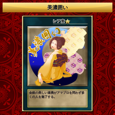
美濃囲い
金銀の美しい連携がアマプロを問わず多
くの人を魅了する。