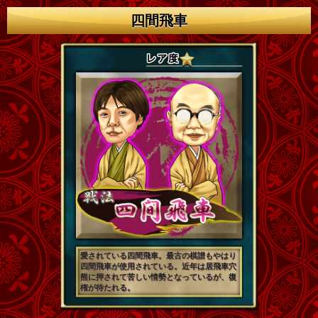
四間飛車
愛されている四間飛車。最古の棋譜もやはり
四間飛車が使用されている。近年は居飛車穴
熊に押されて苦しい情勢となっているが、復
権が待たれる。