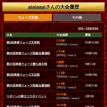
aiaiaaai
さんの大会履歴
ウォーズ主催
その他
251~259/259
大会
大会成績
勝敗
2.96級
第6回将棋ウォーズ天帝戦
80勝109敗
62869位 /
人
257646
3.01級
第66回将棋ウォーズ段級位最強戦
46勝63敗
2059位 /
人
160987
4連勝
第47回将棋ウォーズ勝ち抜き戦
9勝11敗
18801位 /
人
159427
3.13級
第8回将棋ウォーズ王位戦
54勝69敗
70005位 /
人
264854
4.14級
第65回将棋ウォーズ段級位最強戦
26勝41敗
1952位 /
人
156006
28.00級
リボーンの棋士コラボイベント
2勝5敗
211098位 /
人
268398
30.00級