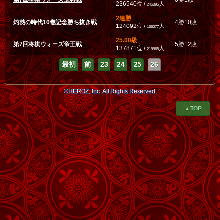
第7回将棋ウォーズ玉将戦
0勝1敗
236540位 /
人
245395
2連勝
灼熱の時代10巻記念勝ち抜き戦
4勝10敗
124092位 /
人
188277
25.00級
第7回将棋ウォーズ帝王戦
5勝12敗
137871位 /
人
218865
最初
前
23
24
25
26
©HEROZ, Inc. All Rights Reserved.
▲TOP