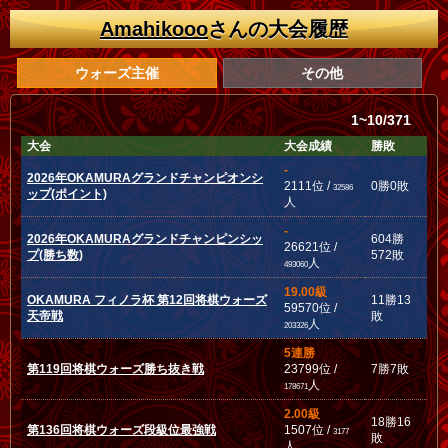
Amahikooo
さんの大会履歴
ウォーズ主催
その他
1~10/371
大会
大会成績
勝敗
-
2026年OKAMURAグランドチャンピオンシ
2111位 /
0勝0敗
32586
ップ(ポイント)
人
-
2026年OKAMURAグランドチャンピンシッ
604勝
26621位 /
プ(勝ち数)
572敗
人
493060
19.00級
OKAMURA フィノラ杯 第12回将棋ウォーズ
11勝13
59570位 /
天帝戦
敗
人
203326
5連勝
第119回将棋ウォーズ勝ち抜き戦
23799位 /
7勝7敗
人
178671
2.00級
18勝16
第136回将棋ウォーズ段級位最強戦
1507位 /
3177
敗
人