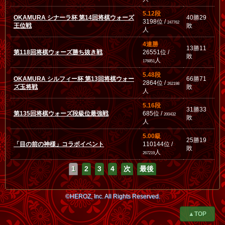
5.12段
OKAMURA シナーラ杯 第14回将棋ウォーズ
40勝29
3198位 /
247762
王位戦
敗
人
4連勝
13勝11
第118回将棋ウォーズ勝ち抜き戦
26551位 /
敗
人
176851
5.48段
OKAMURA シルフィー杯 第13回将棋ウォー
66勝71
2864位 /
262198
ズ玉将戦
敗
人
5.16段
31勝33
第135回将棋ウォーズ段級位最強戦
685位 /
200432
敗
人
5.00級
25勝19
「目の前の神様」コラボイベント
110144位 /
敗
人
267219
1
2
3
4
次
最後
©HEROZ, Inc. All Rights Reserved.
▲TOP