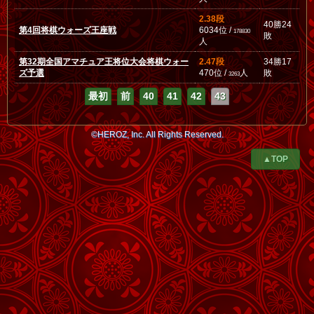
2.38段
40勝24
第4回将棋ウォーズ王座戦
6034位 /
178830
敗
人
第32期全国アマチュア王将位大会将棋ウォー
2.47段
34勝17
ズ予選
470位 /
人
敗
3263
最初
前
40
41
42
43
©HEROZ, Inc. All Rights Reserved.
▲TOP