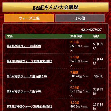
ayaF
さんの大会履歴
ウォーズ主催
その他
421~427/427
大会
大会成績
勝敗
2.36段
51勝29
第4回将棋ウォーズ棋神戦
6502位 /
189769
敗
人
1.00級
19勝14
第13回将棋ウォーズ段級位最強戦
3488位 /
87950
敗
人
3連勝
第6回将棋ウォーズ勝ち抜き戦
18194位 /
7勝2敗
93903
人
0.08級
36勝33
第2回将棋ウォーズ聖帝戦
14832位 /
176913
敗
人
4.00級
16勝14
第12回将棋ウォーズ段級位最強戦
4679位 /
87241
敗
人