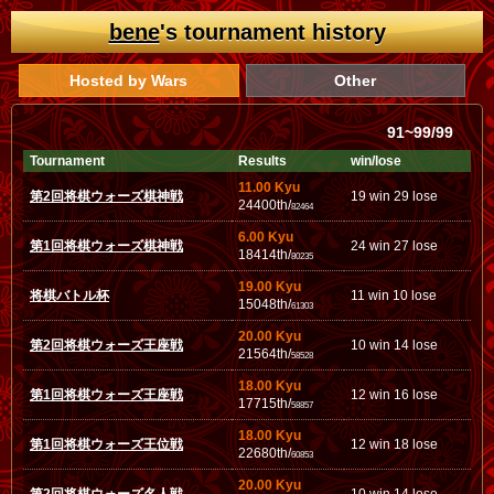
bene
's tournament history
Hosted by Wars
Other
91~99/99
Tournament
Results
win/lose
11.00 Kyu
第2回将棋ウォーズ棋神戦
19 win 29 lose
24400th/
82464
6.00 Kyu
第1回将棋ウォーズ棋神戦
24 win 27 lose
18414th/
80235
19.00 Kyu
将棋バトル杯
11 win 10 lose
15048th/
61303
20.00 Kyu
第2回将棋ウォーズ王座戦
10 win 14 lose
21564th/
58528
18.00 Kyu
第1回将棋ウォーズ王座戦
12 win 16 lose
17715th/
58857
18.00 Kyu
第1回将棋ウォーズ王位戦
12 win 18 lose
22680th/
60853
20.00 Kyu