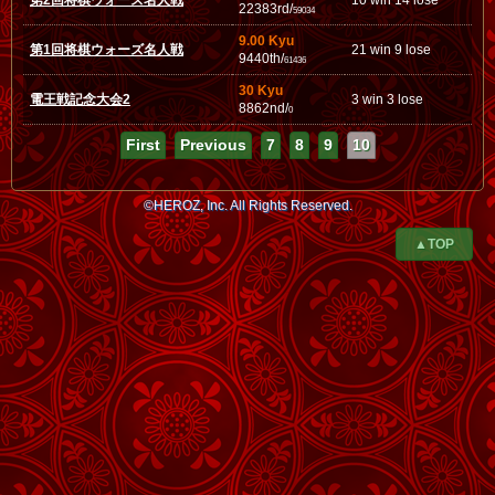
第2回将棋ウォーズ名人戦
10 win 14 lose
22383rd/
59034
9.00 Kyu
第1回将棋ウォーズ名人戦
21 win 9 lose
9440th/
61436
30 Kyu
電王戦記念大会2
3 win 3 lose
8862nd/
0
First
Previous
7
8
9
10
©HEROZ, Inc. All Rights Reserved.
▲TOP