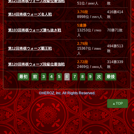
第121回将棋ウォーズ段級位最強戦
51位 /
人
敗
186987
3.70段
416勝414
第14回将棋ウォーズ名人戦
8998位 /
人
敗
259571
5連勝
第103回将棋ウォーズ勝ち抜き戦
13253位 /
70勝71敗
179933
人
2.79段
494勝513
第12回将棋ウォーズ覇王戦
15367位 /
259841
敗
人
2.72段
314勝339
第120回将棋ウォーズ段級位最強戦
2469位 /
人
敗
196031
最初
前
3
4
5
6
7
8
9
次
最後
©HEROZ, Inc. All Rights Reserved.
▲TOP