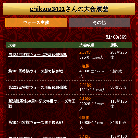
chikara3401
さんの大会履歴
ウォーズ主催
その他
51~60/369
大会
大会成績
勝敗
2.67段
287勝276
第123回将棋ウォーズ段級位最強戦
395位 /
人
敗
194696
3連勝
第105回将棋ウォーズ勝ち抜き戦
45838位 /
9勝9敗
178792
人
2.01段
第122回将棋ウォーズ段級位最強戦
38勝33敗
1811位 /
人
191548
2.10段
新潟競馬場60周年記念将棋ウォーズ帝王
115勝125
20028位 /
256568
戦
敗
人
6連勝
第104回将棋ウォーズ勝ち抜き戦
13986位 /
34勝19敗
198940
人
3.42段
137勝150