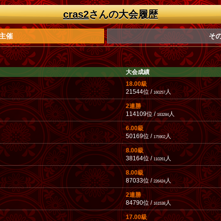
cras2
さんの大会履歴
主催
そ
大会成績
18.00級
21544位 /
人
160257
2連勝
114109位 /
人
183284
6.00級
50169位 /
人
175902
8.00級
38164位 /
人
110261
8.00級
87033位 /
人
226424
2連勝
84790位 /
人
161538
17.00級