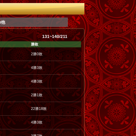
の他
131~140/211
勝敗
2勝0敗
4勝3敗
4勝3敗
2勝1敗
22勝18敗
4勝3敗