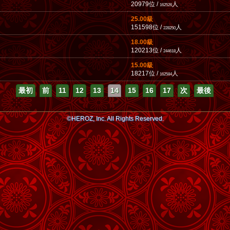
20979位 /
人
162526
25.00級
151598位 /
人
228250
18.00級
120213位 /
人
244618
15.00級
18217位 /
人
162584
最初
前
11
12
13
14
15
16
17
次
最後
©HEROZ, Inc. All Rights Reserved.