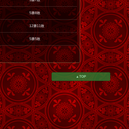
3勝7敗
5勝8敗
12勝11敗
5勝5敗
▲TOP