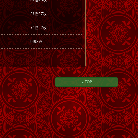
67勝79敗
26勝37敗
71勝62敗
9勝8敗
▲TOP