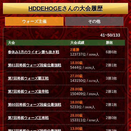
HDDEHOGE
さんの大会履歴
ウォーズ主催
その他
41~50/133
大会
大会成績
勝敗
2連勝
春休み3月のライオン勝ち抜き戦
6勝6敗
123737位 /
人
192508
18.00級
第61回将棋ウォーズ段級位最強戦
2勝1敗
5444位 /
人
140250
27.00級
第7回将棋ウォーズ覇王戦
3勝3敗
143150位 /
人
211716
28.00級
第7回将棋ウォーズ皇帝戦
2勝1敗
150409位 /
人
205204
18.00級
第60回将棋ウォーズ段級位最強戦
2勝1敗
5233位 /
人
136198
28.00級
第7回将棋ウォーズ王将戦
2勝0敗
153311位 /
人
207687
13.00級