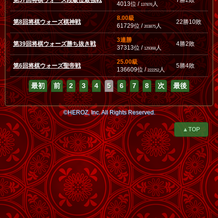
第57回将棋ウォーズ段級位最強戦
7勝2敗
4013位 /
人
137876
8.00級
第8回将棋ウォーズ棋神戦
22勝10敗
61729位 /
人
203875
3連勝
第39回将棋ウォーズ勝ち抜き戦
4勝2敗
37313位 /
人
129368
25.00級
第6回将棋ウォーズ聖帝戦
5勝4敗
136609位 /
人
222252
最初
前
2
3
4
5
6
7
8
次
最後
©HEROZ, Inc. All Rights Reserved.
▲TOP