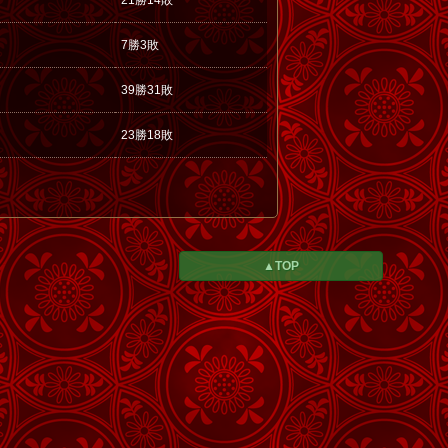
21勝14敗
7勝3敗
39勝31敗
23勝18敗
▲TOP